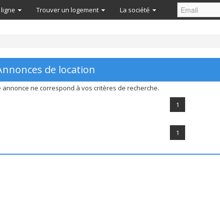
 ligne
Trouver un logement
La société
nnonces de location
 annonce ne correspond à vos critères de recherche.
1
1