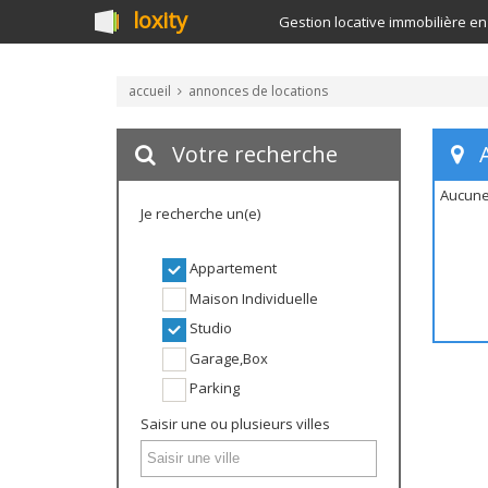
loxity
Gestion locative immobilière en
accueil
annonces de locations
Votre recherche
A
Aucune
Je recherche un(e)
Appartement
Maison Individuelle
Studio
Garage,Box
Parking
Saisir une ou plusieurs villes