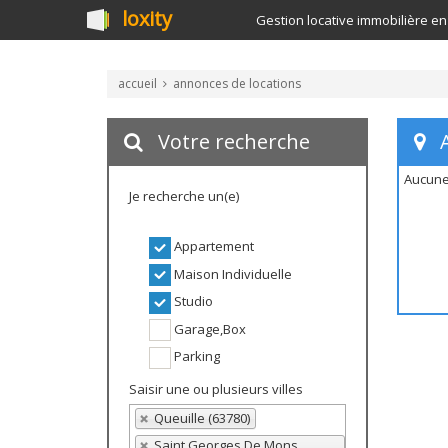
loxity
Gestion locative immobilière en
accueil
annonces de locations
Votre recherche
A
Aucune
Je recherche un(e)
Appartement
Maison Individuelle
Studio
Garage,Box
Parking
Saisir une ou plusieurs villes
Queuille (63780)
Saint Georges De Mons