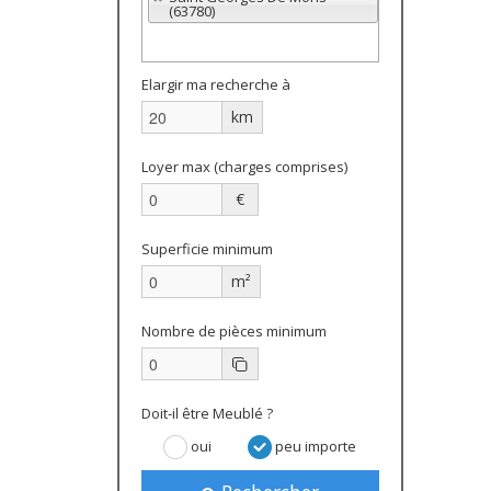
(63780)
Elargir ma recherche à
km
Loyer max (charges comprises)
€
Superficie minimum
m²
Nombre de pièces minimum
Doit-il être Meublé ?
oui
peu importe