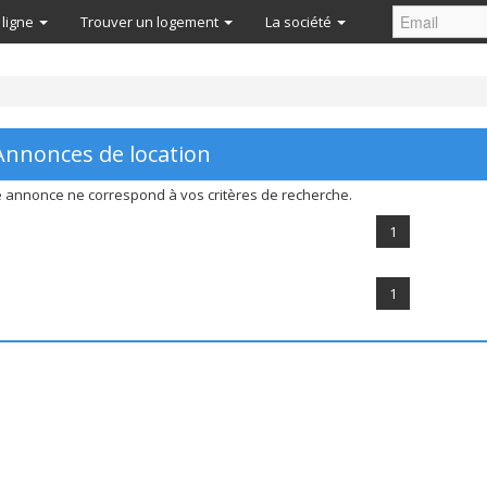
 ligne
Trouver un logement
La société
nnonces de location
 annonce ne correspond à vos critères de recherche.
1
1