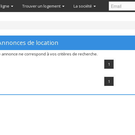
 ligne
Trouver un logement
La société
nnonces de location
 annonce ne correspond à vos critères de recherche.
1
1