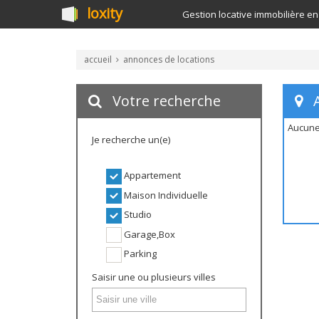
loxity
Gestion locative immobilière en
accueil
annonces de locations
Votre recherche
A
Aucune
Je recherche un(e)
Appartement
Maison Individuelle
Studio
Garage,Box
Parking
Saisir une ou plusieurs villes